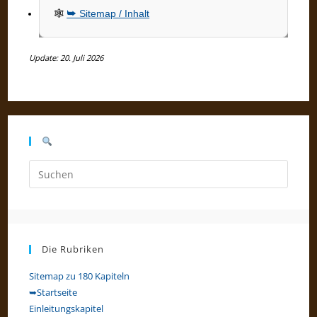
🕸
➥ Sitemap / Inhalt
Update: 20. Juli 2026
Press
Escap
to
close
the
Die Rubriken
searc
panel.
Sitemap zu 180 Kapiteln
➥Startseite
Einleitungskapitel