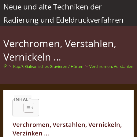
Zum
Neue und alte Techniken der
Inhalt
Radierung und Edeldruckverfahren
springen
Verchromen, Verstahlen,
Vernickeln …
>
Kap.7: Galvanisches Gravieren / Härten
>
Verchromen, Verstahlen, 
INHALT
Verchromen, Verstahlen, Vernickeln,
Verzinken …