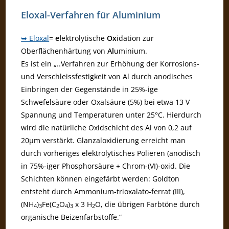
Eloxal-Verfahren für Aluminium
➥ Eloxal
=
el
ektrolytische
Ox
idation zur
Oberflächenhärtung von
Al
uminium.
Es ist ein „..Verfahren zur Erhöhung der Korrosions-
und Verschleissfestigkeit von Al durch anodisches
Einbringen der Gegenstände in 25%-ige
Schwefelsäure oder Oxalsäure (5%) bei etwa 13 V
Spannung und Temperaturen unter 25°C. Hierdurch
wird die natürliche Oxidschicht des Al von 0,2 auf
20µm verstärkt. Glanzaloxidierung erreicht man
durch vorheriges elektrolytisches Polieren (anodisch
in 75%-iger Phosphorsäure + Chrom-(VI)-oxid. Die
Schichten können eingefärbt werden: Goldton
entsteht durch Ammonium-trioxalato-ferrat (III),
(NH
)
Fe(C
O
)
x 3 H
O, die übrigen Farbtöne durch
4
3
2
4
3
2
organische Beizenfarbstoffe.“