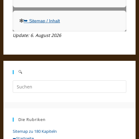
🕸
➥ Sitemap / Inhalt
Update: 6. August 2026
🔍
Press
Escap
to
close
the
Die Rubriken
searc
panel.
Sitemap zu 180 Kapiteln
➥Startseite