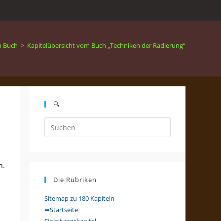
m Buch
>
Kapitelübersicht vom Buch „Techniken der Radierung“
🔍
Press
Escape
to
close
n.
the
Die Rubriken
search
panel.
Sitemap zu 180 Kapiteln
➥Startseite