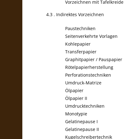
Vorzeichnen mit Tafelkreide
4.3 . Indirektes Vorzeichnen
Paustechniken
Seitenverkehrte Vorlagen
Kohlepapier
Transferpapier
Graphitpapier / Pauspapier
Rötelpapierherstellung
Perforationstechniken
Umdruck-Matrize
Ölpapier
Ölpapier II
Umdrucktechniken
Monotypie
Gelatinepause I
Gelatinepause II
Kugelschreibertechnik