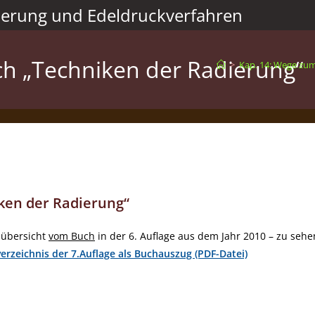
ierung und Edeldruckverfahren
ch „Techniken der Radierung“
>
Kap. 14: Wege zu
ken der Radierung“
elübersicht
vom Buch
in der 6. Auflage aus dem Jahr 2010 – zu sehe
verzeichnis der 7.Auflage als Buchauszug (PDF-Datei)