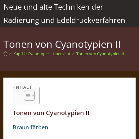
Zum
Neue und alte Techniken der
Inhalt
Radierung und Edeldruckverfahren
springen
Tonen von Cyanotypien II
>
Kap.11: Cyanotypie – Übersicht
>
Tonen von Cyanotypien II
INHALT
Tonen von Cyanotypien II
Braun färben