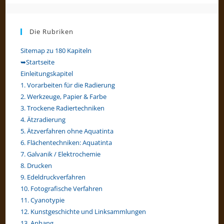
close
the
Die Rubriken
searc
panel.
Sitemap zu 180 Kapiteln
➥Startseite
Einleitungskapitel
1. Vorarbeiten für die Radierung
2. Werkzeuge, Papier & Farbe
3. Trockene Radiertechniken
4. Ätzradierung
5. Ätzverfahren ohne Aquatinta
6. Flächentechniken: Aquatinta
7. Galvanik / Elektrochemie
8. Drucken
9. Edeldruckverfahren
10. Fotografische Verfahren
11. Cyanotypie
12. Kunstgeschichte und Linksammlungen
13. Anhang