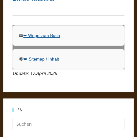
📖
➥ Wege zum Buch
🕸
➥ Sitemap / Inhalt
Update: 17.April 2026
🔍
Press
Escap
to