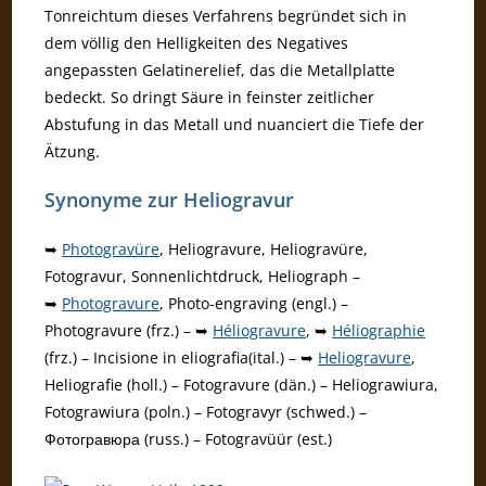
Tonreichtum dieses Verfahrens begründet sich in
dem völlig den Helligkeiten des Negatives
angepassten Gelatinerelief, das die Metallplatte
bedeckt. So dringt Säure in feinster zeitlicher
Abstufung in das Metall und nuanciert die Tiefe der
Ätzung.
Synonyme zur Heliogravur
➥
Photogravüre
, Heliogravure, Heliogravüre,
Fotogravur, Sonnenlichtdruck, Heliograph –
➥
Photogravure
, Photo-engraving (engl.) –
Photogravure (frz.) – ➥
Héliogravure
, ➥
Héliographie
(frz.) – Incisione in eliografia(ital.) – ➥
Heliogravure
,
Heliografie (holl.) – Fotogravure (dän.) – Heliograwiura,
Fotograwiura (poln.) – Fotogravyr (schwed.) –
Фотогравюра (russ.) – Fotogravüür (est.)