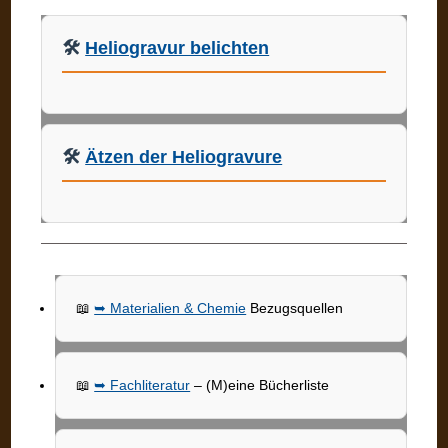
🛠️
Heliogravur belichten
🛠️
Ätzen der Heliogravure
📖
➥ Materialien & Chemie
Bezugsquellen
📖
➥ Fachliteratur
– (M)eine Bücherliste