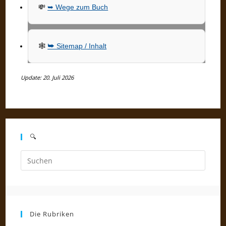
💸
➥ Wege zum Buch
🕸
➥ Sitemap / Inhalt
Update: 20. Juli 2026
🔍
Press
Escap
to
close
the
Die Rubriken
searc