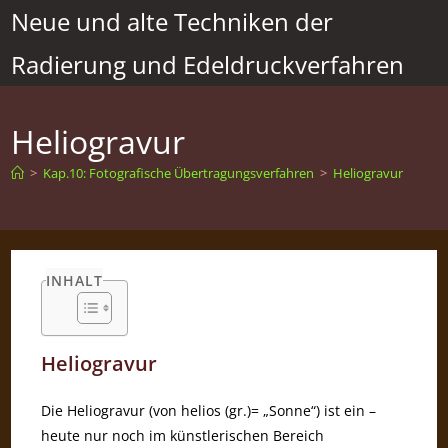
Zum
Neue und alte Techniken der
Inhalt
Radierung und Edeldruckverfahren
springen
Heliogravur
>
Kap.10: Fotografische Übertragungsverfahren
>
Heliogravur
INHALT
Heliogravur
Die Heliogravur (von helios (gr.)= „Sonne“) ist ein –
heute nur noch im künstlerischen Bereich