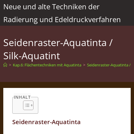
Zum
Neue und alte Techniken der
Inhalt
Radierung und Edeldruckverfahren
springen
Seidenraster-Aquatinta /
Silk-Aquatint
>
Kap.6: Flächentechniken mit Aquatinta
>
Seidenraster-Aquatinta / S
INHALT
Seidenraster-Aquatinta