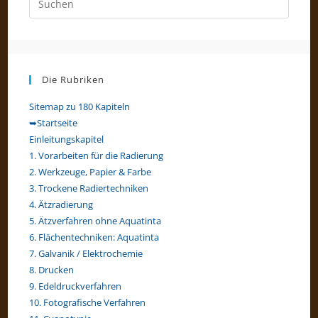
Escap
to
close
the
Die Rubriken
searc
panel.
Sitemap zu 180 Kapiteln
➥Startseite
Einleitungskapitel
1. Vorarbeiten für die Radierung
2. Werkzeuge, Papier & Farbe
3. Trockene Radiertechniken
4. Ätzradierung
5. Ätzverfahren ohne Aquatinta
6. Flächentechniken: Aquatinta
7. Galvanik / Elektrochemie
8. Drucken
9. Edeldruckverfahren
10. Fotografische Verfahren