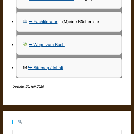
➥ Fachliteratur
– (M)eine Bücherliste
➥ Wege zum Buch
🕸
➥ Sitemap / Inhalt
Update: 20. Juli 2026
Press