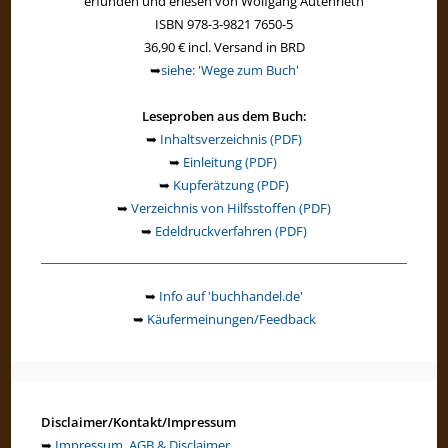
erfunden und erlesen von Wolfgang Autenrieth
ISBN 978-3-9821 7650-5
36,90 € incl. Versand in BRD
➥
siehe: 'Wege zum Buch'
Leseproben aus dem Buch:
➥
Inhaltsverzeichnis (PDF)
➥
Einleitung (PDF)
➥
Kupferätzung (PDF)
➥
Verzeichnis von Hilfsstoffen (PDF)
➥
Edeldruckverfahren (PDF)
➥
Info auf 'buchhandel.de'
➥
Käufermeinungen/Feedback
Disclaimer/Kontakt/Impressum
➥
Impressum, AGB & Disclaimer