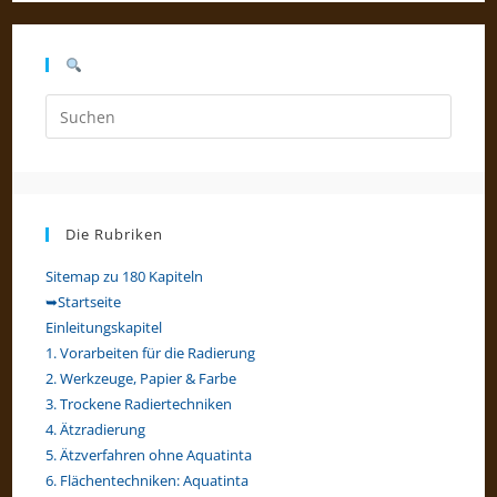
Press
Escap
to
close
the
Die Rubriken
searc
panel.
Sitemap zu 180 Kapiteln
➥Startseite
Einleitungskapitel
1. Vorarbeiten für die Radierung
2. Werkzeuge, Papier & Farbe
3. Trockene Radiertechniken
4. Ätzradierung
5. Ätzverfahren ohne Aquatinta
6. Flächentechniken: Aquatinta