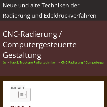
Zum
Neue und alte Techniken der
Inhalt
Radierung und Edeldruckverfahren
springen
CNC-Radierung /
Computergesteuerte
Gestaltung
>
Kap.3: Trockene Radiertechniken
>
CNC-Radierung / Computergeste
INHALT