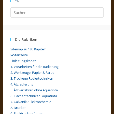
Press
Escap
to
close
the
Die Rubriken
searc
panel.
Sitemap zu 180 Kapiteln
➥Startseite
Einleitungskapitel
1. Vorarbeiten für die Radierung
2. Werkzeuge, Papier & Farbe
3. Trockene Radiertechniken
4. Ätzradierung
5. Ätzverfahren ohne Aquatinta
6. Flächentechniken: Aquatinta
7. Galvanik / Elektrochemie
8. Drucken
9. Edeldruckverfahren