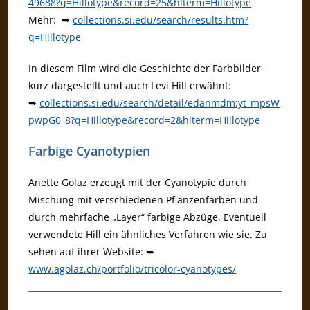
49688?q=Hillotype&record=25&hlterm=Hillotype
Mehr: ➥
collections.si.edu/search/results.htm?
q=Hillotype
In diesem Film wird die Geschichte der Farbbilder
kurz dargestellt und auch Levi Hill erwähnt:
➥
collections.si.edu/search/detail/edanmdm:yt_mpsW
pwpG0_8?q=Hillotype&record=2&hlterm=Hillotype
Farbige Cyanotypien
Anette Golaz erzeugt mit der Cyanotypie durch
Mischung mit verschiedenen Pflanzenfarben und
durch mehrfache „Layer“ farbige Abzüge. Eventuell
verwendete Hill ein ähnliches Verfahren wie sie. Zu
sehen auf ihrer Website: ➥
www.agolaz.ch/portfolio/tricolor-cyanotypes/