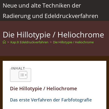
Zum
Neue und alte Techniken der
Inhalt
Radierung und Edeldruckverfahren
springen
Die Hillotypie / Heliochrome
>
Kap.9: Edeldruckverfahren
>
Die Hillotypie / Heliochrome
INHALT
Die Hillotypie / Heliochrome
Das erste Verfahren der Farbfotografie