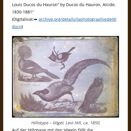
Louis Ducos du Hauron“ by Ducos du Hauron, Alcide,
1830-1881″
(Digitalisat:➥
archive.org/details/laphotographiede00
duco
)
Hillotype – Vögel, Levi Hill, ca. 1850,
Auf der Hillotypie mit den Vögeln fällt die