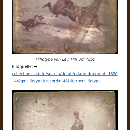
Hillotype von Levi Hill um 1850
Bildquelle: ➥
collections.si.edu/search/detail/edanmdm:nmah_1330
144?q=Hillotype&record=14&hlterm=Hillotype